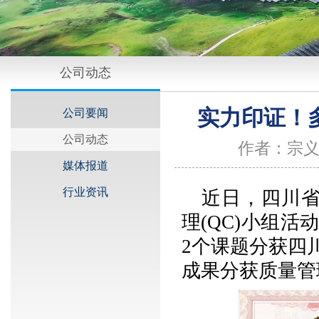
公司动态
实力印证！
公司要闻
公司动态
作者：宗义
媒体报道
行业资讯
近日，四川省
理(QC)小组
2个课题分获四
成果分获质量管