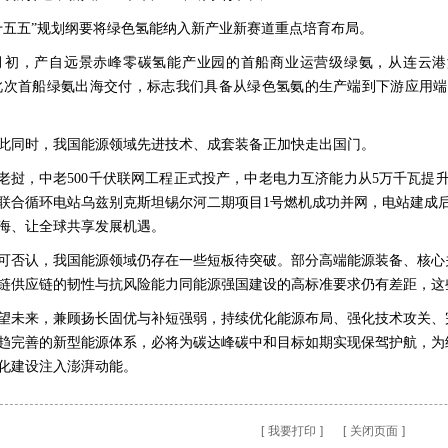
十五五”规划纲要将绿色氢能纳入新产业新赛道重点培育布局。
月初，产自远景赤峰零碳氢能产业园的首船商业运营级绿氨，从连云
此次首船绿氨出海交付，标志我们具备从绿色氢氨的生产端到下游应用端
此同时，我国能源领域先进技术、成套装备正加快走出国门。
老挝，中老500千伏联网工程正式投产，中老电力互济能力从5万千瓦提升
联合循环电站乌兹别克斯坦锡尔河二期项目1号燃机成功并网，电站建成后
海、让全球共享发展机遇。
可否认，我国能源领域仍存在一些短板待突破。部分高端能源装备、核心
链供应链的韧性与抗风险能力同能源强国建设的高标准要求仍有差距，这
望未来，兼顾扬长固优与补短强弱，持续优化能源布局、强化技术攻关、
趋完善的新型能源体系，必将为碳达峰碳中和目标如期实现保驾护航，为
化建设注入澎湃动能。
[
我要打印
]
[
关闭页面
]