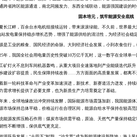
通跨省跨区能源通道，南北同频发力、东西全域联动，能源强国建设的时
固本培元，筑牢能源安全底线
夏长江畔，百余台水电机组接续运转，带来滚滚绿能。不久前，世界最大
电站发电量保持稳步增长态势，增强了能源供给的清洁性，为经济社会稳
源是工业的粮食、国民经济的命脉。大到经济社会发展，小到衣食住行，
025年，我国全社会用电量历史性突破10万亿千瓦时，这一数字在全球单
工矿灯火不息到车间机器轰鸣，从重大项目全速落地到产业能级迭代跃升
乡建设扩容提质，民生保障持续改善……方方面面的高质量发展，都离不
着新一轮科技革命与产业变革加速演进，新技术、新赛道活力迸发，持续
力需求增长提供了必要支撑，也为新质生产力培育奠定了基础。
年来，全球地缘政治冲突持续发酵，国际能源市场震荡加剧，我国能源体
源市场保持总体平稳，价格运行在合理区间，能源自给水平保持在较高范
统能源发挥压舱石作用：煤炭市场供需平稳，原油、天然气产量保持稳定
韧性不断增强，保供底气更充足。
能源跃升发展：“十四五”时期，“沙戈荒”成为新能源建设新阵地；海上风