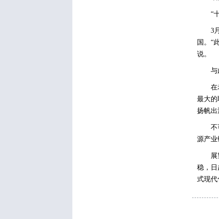
“
3
国。“
说。
与
在
最大的
扬帆出
不
源产业
展
稳，日
式现代