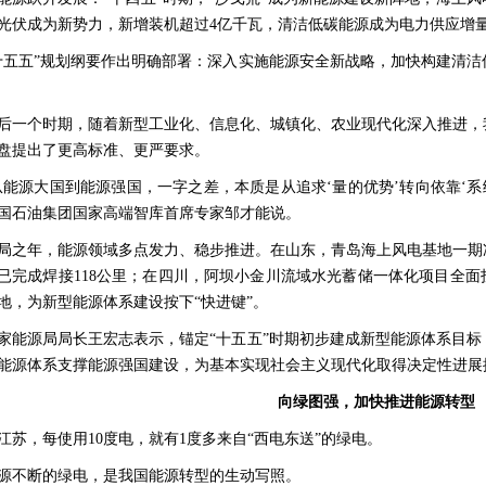
光伏成为新势力，新增装机超过4亿千瓦，清洁低碳能源成为电力供应增
十五五”规划纲要作出明确部署：深入实施能源安全新战略，加快构建清
后一个时期，随着新型工业化、信息化、城镇化、农业现代化深入推进，
盘提出了更高标准、更严要求。
从能源大国到能源强国，一字之差，本质是从追求‘量的优势’转向依靠‘系
国石油集团国家高端智库首席专家邹才能说。
局之年，能源领域多点发力、稳步推进。在山东，青岛海上风电基地一期
已完成焊接118公里；在四川，阿坝小金川流域水光蓄储一体化项目全
地，为新型能源体系建设按下“快进键”。
家能源局局长王宏志表示，锚定“十五五”时期初步建成新型能源体系目
能源体系支撑能源强国建设，为基本实现社会主义现代化取得决定性进展
向绿图强，加快推进能源转型
江苏，每使用10度电，就有1度多来自“西电东送”的绿电。
源不断的绿电，是我国能源转型的生动写照。