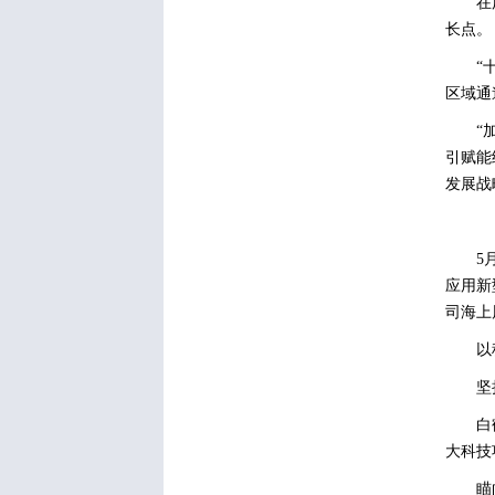
在
长点。
“
区域通
“
引赋能
发展战
5
应用新
司海上
以
坚
白
大科技
瞄