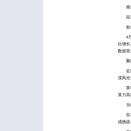
推
应
如
4
比增长
数据背
聚
近
漠风光
算
算力高
当
在
成挑战