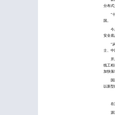
分布式
“
国。
今
安全底
“
士、中
开
线工程
加快落
国
以新型
在
源