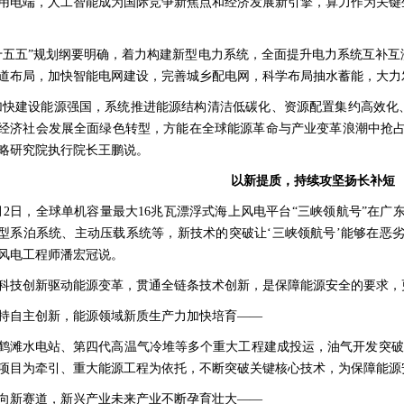
用电端，人工智能成为国际竞争新焦点和经济发展新引擎，算力作为关键
十五五”规划纲要明确，着力构建新型电力系统，全面提升电力系统互补
道布局，加快智能电网建设，完善城乡配电网，科学布局抽水蓄能，大力
加快建设能源强国，系统推进能源结构清洁低碳化、资源配置集约高效化
经济社会发展全面绿色转型，方能在全球能源革命与产业变革浪潮中抢占
略研究院执行院长王鹏说。
以新提质，持续攻坚扬长补短
月2日，全球单机容量最大16兆瓦漂浮式海上风电平台“三峡领航号”在广
型系泊系统、主动压载系统等，新技术的突破让‘三峡领航号’能够在恶
风电工程师潘宏冠说。
科技创新驱动能源变革，贯通全链条技术创新，是保障能源安全的要求，
持自主创新，能源领域新质生产力加快培育——
鹤滩水电站、第四代高温气冷堆等多个重大工程建成投运，油气开发突破深
项目为牵引、重大能源工程为依托，不断突破关键核心技术，为保障能源
向新赛道，新兴产业未来产业不断孕育壮大——