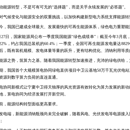
动能源转型，不是可有可无的“选择题”，而是关乎永续发展的“必答题”。
对气候变化与能源安全的双重挑战，以加快构建新型电力系统支撑能源转
今，我国已建成全球最大、发展最快的可再生能源体系，绿色电力重塑能
月27日，国家能源局公布一季度我国能源“绿色成绩单”：截至今年3月底，
22%，约占我国总装机的60.4%；一季度，全国可再生能源发电量达882
后，既有装机规模、发电体量等量的跃升，更有结构优化、消纳利用等质
能源之势，筑算力之基。随着我国能源转型加速推进，充沛的绿电供给，
期，我国首个大规模算电协同绿电直供项目中卫云基地50万千瓦光伏电站
资源到数字算力负荷的直连直通。
电协同新模式让宁夏中卫得天独厚的风光资源有效转化为算力发展的新动
地，算电协同为经济发展打开新空间。
前，能源结构转型面临更高要求。
发电端，新能源消纳瓶颈尚未完全破解，随着风电、光伏发电等电源接入
；