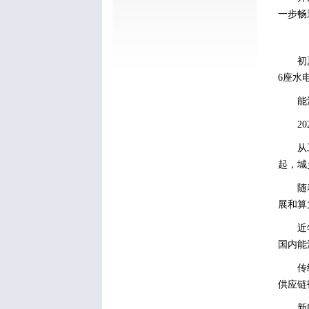
一步畅
初
6座水
能
2
从
起，城
随
展和算
近
国内能
传
供应链
新